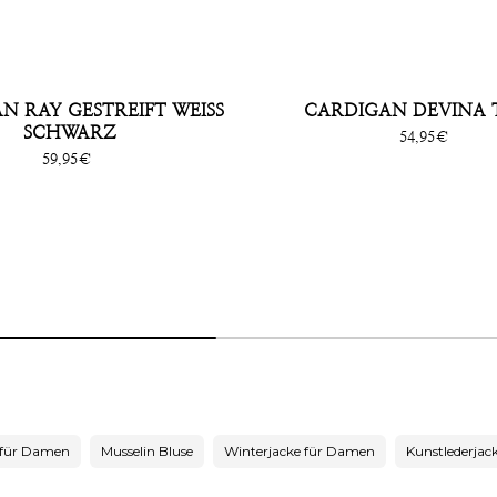
 RAY GESTREIFT WEISS S
CARDIGAN DEVINA 
CHWARZ
Sonderpreis
54,95€
Sonderpreis
59,95€
 für Damen
Musselin Bluse
Winterjacke für Damen
Kunstlederjac