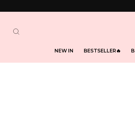
Direkt
zum
Inhalt
SUCHE
NEW IN
BESTSELLER🔥
B