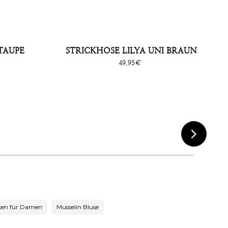
TAUPE
STRICKHOSE LILYA UNI BRAUN
Sonderpreis
49,95€
chevron_right
ken für Damen
Musselin Bluse