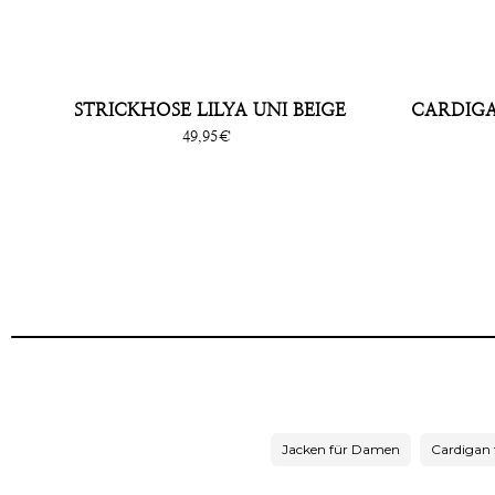
STRICKHOSE LILYA UNI BEIGE
CARDIGAN
Sonderpreis
49,95€
Jacken für Damen
Cardigan