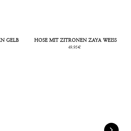
EN GELB
HOSE MIT ZITRONEN ZAYA WEISS
Sonderpreis
49,95€
chevron_right