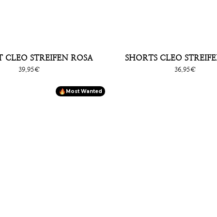
T CLEO STREIFEN ROSA
SHORTS CLEO STREIF
Sonderpreis
Sonderpreis
39,95€
36,95€
Most Wanted