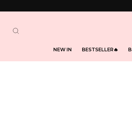
Direkt
zum
Inhalt
SUCHE
NEW IN
BESTSELLER🔥
B