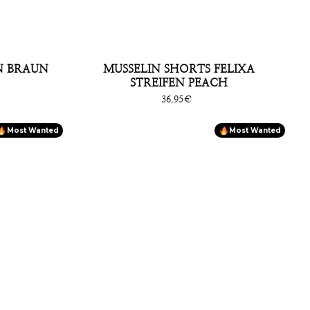
N BRAUN
MUSSELIN SHORTS FELIXA
STREIFEN PEACH
s
Sonderpreis
36,95€
Most Wanted
Most Wanted