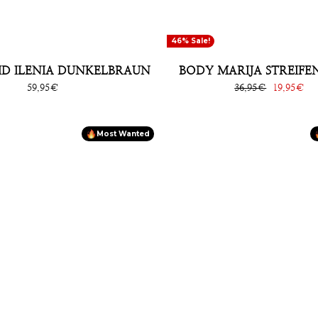
46% Sale!
ID ILENIA DUNKELBRAUN
BODY MARIJA STREIFE
Sonderpreis
Normaler
36,95€
Sonderprei
19,95€
59,95€
Preis
Most Wanted