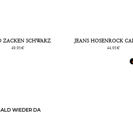
D ZACKEN SCHWARZ
JEANS HOSENROCK CAL
Sonderpreis
Sonderpreis
49,95€
44,95€
BALD WIEDER DA