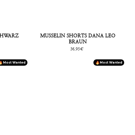
SCHWARZ
MUSSELIN SHORTS DANA LEO
BRAUN
Sonderpreis
36,95€
Most Wanted
Most Wanted