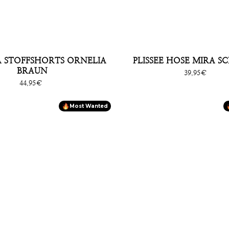
 STOFFSHORTS ORNELIA
PLISSEE HOSE MIRA 
BRAUN
Sonderpreis
39,95€
Sonderpreis
44,95€
Most Wanted