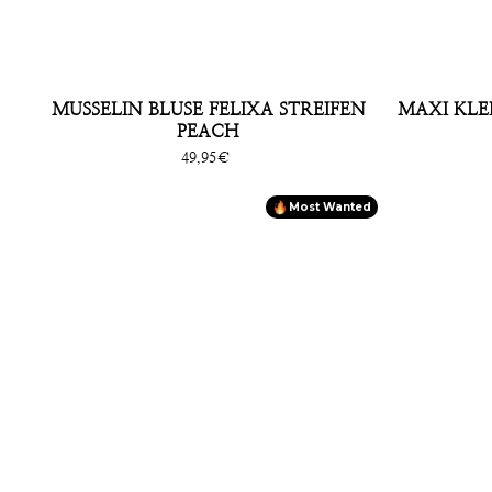
MUSSELIN BLUSE FELIXA STREIFEN
MAXI KLE
PEACH
Sonderpreis
49,95€
Most Wanted