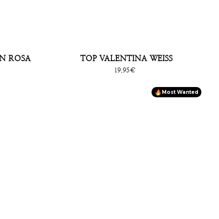
EN ROSA
TOP VALENTINA WEISS
Sonderpreis
19,95€
Most Wanted