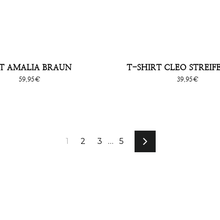
ET AMALIA BRAUN
T-SHIRT CLEO STREIF
Sonderpreis
Sonderpreis
59,95€
39,95€
1
2
3
…
5
Vorwärts