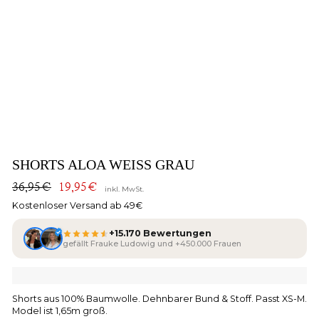
SHORTS ALOA WEISS GRAU
36,95€
19,95€
inkl. MwSt.
Normaler
Sonderpreis
Preis
Kostenloser Versand ab 49€
+15.170 Bewertungen
gefällt Frauke Ludowig und +450.000 Frauen
Shorts aus 100% Baumwolle. Dehnbarer Bund & Stoff. Passt XS-M.
Model ist 1,65m groß.